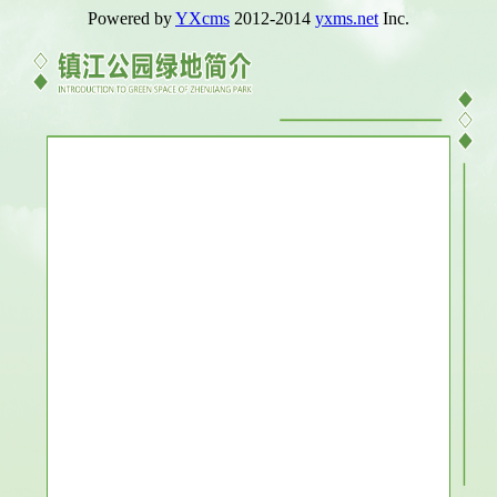
Powered by
YXcms
2012-2014
yxms.net
Inc.